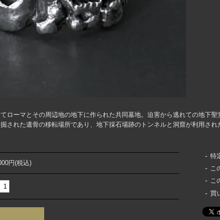
てローマとその周辺地の地下に作られた共同墓地。迫害から逃れての地下聖
掘された遺骨の移転場所であり、地下採石場跡のトンネルと洞窟が利用された
特
,000円(税込)
こ
こ
買